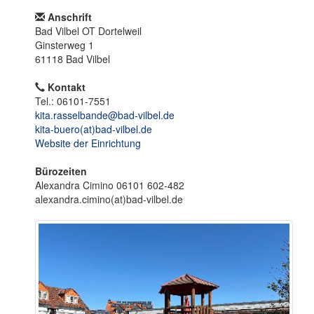
o
n
Anschrift
Bad Vilbel OT Dortelweil
Ginsterweg 1
61118 Bad Vilbel
Kontakt
Tel.: 06101-7551
kita.rasselbande@bad-vilbel.de
kita-buero(at)bad-vilbel.de
Website der Einrichtung
Bürozeiten
Alexandra Cimino 06101 602-482
alexandra.cimino(at)bad-vilbel.de