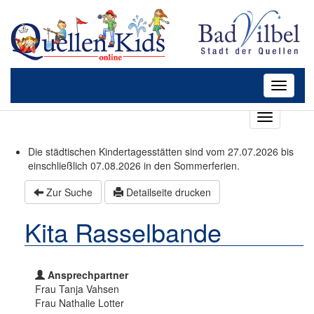
Toggle
navigati
T
o
g
Die städtischen Kindertagesstätten sind vom 27.07.2026 bis
g
einschließlich 07.08.2026 in den Sommerferien.
l
e
Zur Suche
Detailseite drucken
n
a
Kita Rasselbande
v
i
g
a
Ansprechpartner
t
Frau Tanja Vahsen
i
Frau Nathalie Lotter