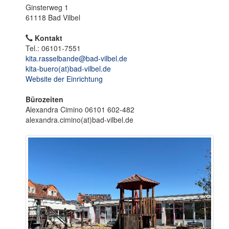
o
Ginsterweg 1
n
61118 Bad Vilbel
Kontakt
Tel.: 06101-7551
kita.rasselbande@bad-vilbel.de
kita-buero(at)bad-vilbel.de
Website der Einrichtung
Bürozeiten
Alexandra Cimino 06101 602-482
alexandra.cimino(at)bad-vilbel.de