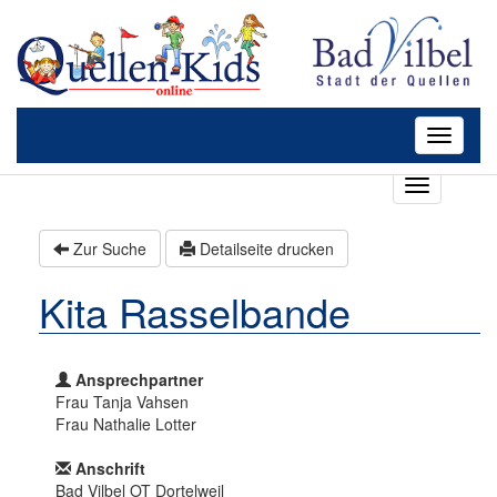
Toggle
navigatio
T
o
g
Zur Suche
Detailseite drucken
g
l
Kita Rasselbande
e
n
a
v
Ansprechpartner
i
Frau Tanja Vahsen
g
Frau Nathalie Lotter
a
t
Anschrift
i
Bad Vilbel OT Dortelweil