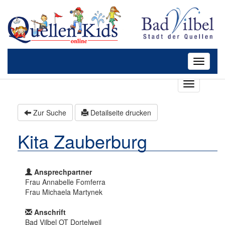
Toggle
navigatio
T
o
g
Zur Suche
Detailseite drucken
g
l
Kita Zauberburg
e
n
a
v
Ansprechpartner
i
Frau Annabelle Fomferra
g
Frau Michaela Martynek
a
t
Anschrift
i
Bad Vilbel OT Dortelweil