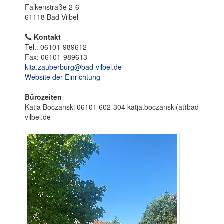
o
Falkenstraße 2-6
n
61118 Bad Vilbel
Kontakt
Tel.: 06101-989612
Fax: 06101-989613
kita.zauberburg@bad-vilbel.de
Website der Einrichtung
Bürozeiten
Katja Boczanski 06101 602-304 katja.boczanski(at)bad-
vilbel.de