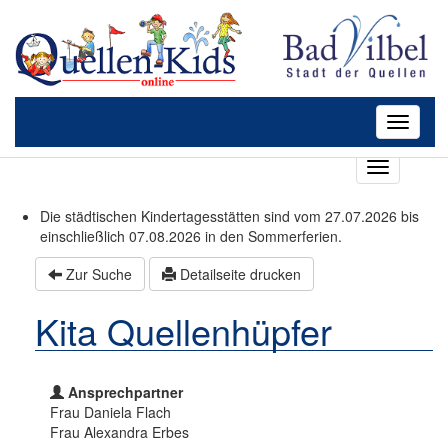
Toggle
navigati
T
o
g
Die städtischen Kindertagesstätten sind vom 27.07.2026 bis
g
einschließlich 07.08.2026 in den Sommerferien.
l
e
Zur Suche
Detailseite drucken
n
a
Kita Quellenhüpfer
v
i
g
a
Ansprechpartner
t
Frau Daniela Flach
i
Frau Alexandra Erbes