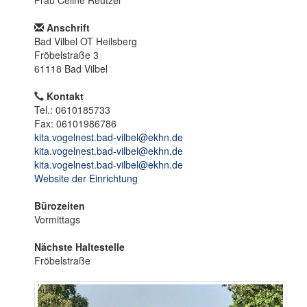
Frau Celine Reutzel
o
n
Anschrift
Bad Vilbel OT Heilsberg
Fröbelstraße 3
61118 Bad Vilbel
Kontakt
Tel.: 0610185733
Fax: 06101986786
kita.vogelnest.bad-vilbel@ekhn.de
kita.vogelnest.bad-vilbel@ekhn.de
kita.vogelnest.bad-vilbel@ekhn.de
Website der Einrichtung
Bürozeiten
Vormittags
Nächste Haltestelle
Fröbelstraße