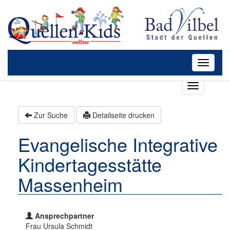
Toggle
navigatio
T
o
g
Zur Suche
Detailseite drucken
g
l
Evangelische Integrative
e
n
Kindertagesstätte
a
v
Massenheim
i
g
a
t
Ansprechpartner
i
Frau Ursula Schmidt