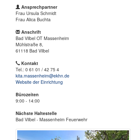
o
n
Ansprechpartner
Frau Ursula Schmidt
Frau Alica Buchta
Anschrift
Bad Vilbel OT Massenheim
Mühlstraße 8,
61118 Bad Vilbel
Kontakt
Tel.: 0 61 01 / 42 75 4
kita.massenheim@ekhn.de
Website der Einrichtung
Bürozeiten
9:00 - 14:00
Nächste Haltestelle
Bad Vilbel - Massenheim Feuerwehr