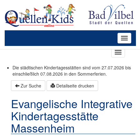
Toggle
navigati
T
o
g
Die städtischen Kindertagesstätten sind vom 27.07.2026 bis
g
einschließlich 07.08.2026 in den Sommerferien.
l
e
Zur Suche
Detailseite drucken
n
a
Evangelische Integrative
v
i
Kindertagesstätte
g
a
Massenheim
t
i