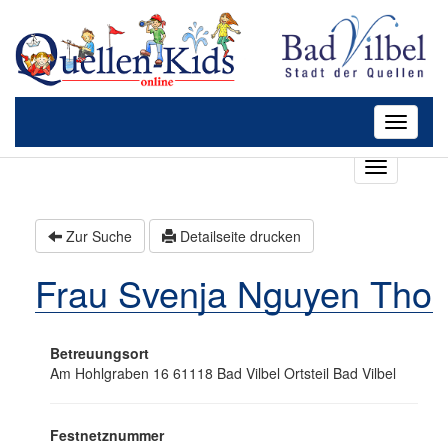
Toggle
navigatio
T
o
g
g
Zur Suche
Detailseite drucken
l
e
Frau Svenja Nguyen Tho
n
a
v
i
Betreuungsort
g
Am Hohlgraben 16 61118 Bad Vilbel Ortsteil Bad Vilbel
a
t
i
Festnetznummer