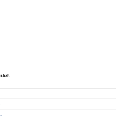
e
shalt
n