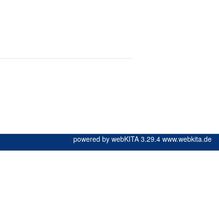
powered by webKITA 3.29.4
www.webkita.de