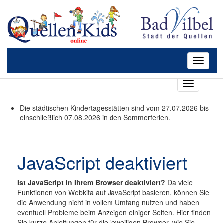
Toggle
navigati
T
o
g
Die städtischen Kindertagesstätten sind vom 27.07.2026 bis
g
einschließlich 07.08.2026 in den Sommerferien.
l
e
n
a
JavaScript deaktiviert
v
i
Ist JavaScript in Ihrem Browser deaktiviert?
Da viele
g
Funktionen von Webkita auf JavaScript basieren, können Sie
a
die Anwendung nicht in vollem Umfang nutzen und haben
t
eventuell Probleme beim Anzeigen einiger Seiten. Hier finden
i
Sie kurze Anleitungen für die jeweiligen Browser, wie Sie