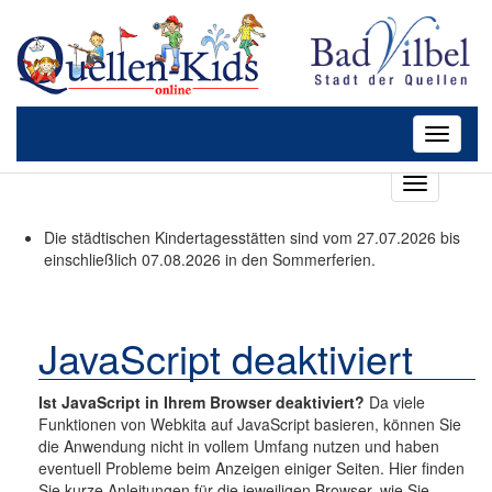
Toggle
navigati
T
o
g
Die städtischen Kindertagesstätten sind vom 27.07.2026 bis
g
einschließlich 07.08.2026 in den Sommerferien.
l
e
n
a
JavaScript deaktiviert
v
i
Ist JavaScript in Ihrem Browser deaktiviert?
Da viele
g
Funktionen von Webkita auf JavaScript basieren, können Sie
a
die Anwendung nicht in vollem Umfang nutzen und haben
t
eventuell Probleme beim Anzeigen einiger Seiten. Hier finden
i
Sie kurze Anleitungen für die jeweiligen Browser, wie Sie