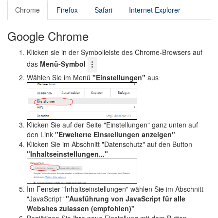
o
Chrome
Firefox
Safari
Internet Explorer
n
Google Chrome
Klicken sie in der Symbolleiste des Chrome-Browsers auf
das
Menü-Symbol
Wählen Sie im Menü
"Einstellungen"
aus
Klicken Sie auf der Seite "Einstellungen" ganz unten auf
den Link
"Erweiterte Einstellungen anzeigen"
Klicken Sie im Abschnitt "Datenschutz" auf den Button
"Inhaltseinstellungen..."
Im Fenster "Inhaltseinstellungen" wählen Sie im Abschnitt
"JavaScript"
"Ausführung von JavaScript für alle
Websites zulassen (empfohlen)"
Bestätigen Sie Ihre neue Einstellung mit dem Button