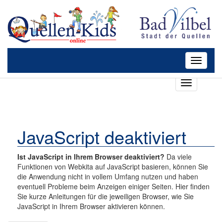
Toggle
navigatio
T
o
g
g
l
JavaScript deaktiviert
e
n
a
Ist JavaScript in Ihrem Browser deaktiviert?
Da viele
v
Funktionen von Webkita auf JavaScript basieren, können Sie
i
die Anwendung nicht in vollem Umfang nutzen und haben
g
eventuell Probleme beim Anzeigen einiger Seiten. Hier finden
a
Sie kurze Anleitungen für die jeweiligen Browser, wie Sie
t
JavaScript in Ihrem Browser aktivieren können.
i