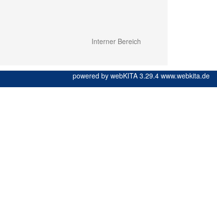
Interner Bereich
powered by webKITA 3.29.4
www.webkita.de