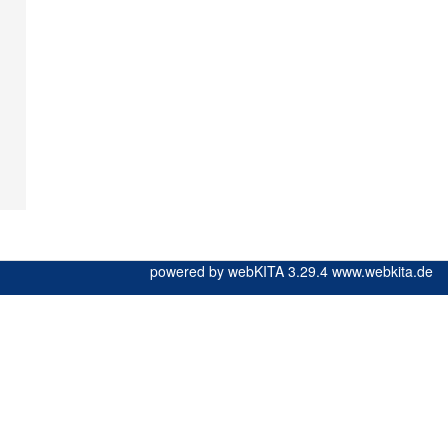
powered by webKITA 3.29.4
www.webkita.de