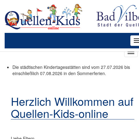
T
n
T
o
g
Die städtischen Kindertagesstätten sind vom 27.07.2026 bis
g
einschließlich 07.08.2026 in den Sommerferien.
l
e
n
a
Herzlich Willkommen auf
v
Quellen-Kids-online
i
g
a
t
i
Liebe Eltern,