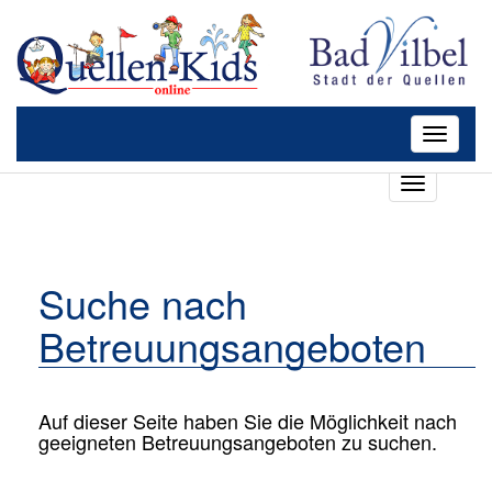
Toggle
navigatio
T
o
g
g
l
Suche nach
e
n
Betreuungsangeboten
a
v
i
g
Auf dieser Seite haben Sie die Möglichkeit nach
a
geeigneten Betreuungsangeboten zu suchen.
t
i