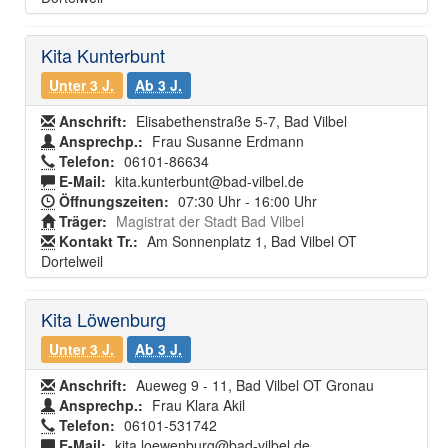
Kita Kunterbunt
Unter 3 J.
Ab 3 J.
Anschrift:
Elisabethenstraße 5-7, Bad Vilbel
Ansprechp.:
Frau Susanne Erdmann
Telefon:
06101-86634
E-Mail:
kita.kunterbunt@bad-vilbel.de
Öffnungszeiten:
07:30 Uhr - 16:00 Uhr
Träger:
Magistrat der Stadt Bad Vilbel
Kontakt Tr.:
Am Sonnenplatz 1, Bad Vilbel OT
Dortelweil
Kita Löwenburg
Unter 3 J.
Ab 3 J.
Anschrift:
Aueweg 9 - 11, Bad Vilbel OT Gronau
Ansprechp.:
Frau Klara Akil
Telefon:
06101-531742
E-Mail:
kita.loewenburg@bad-vilbel.de