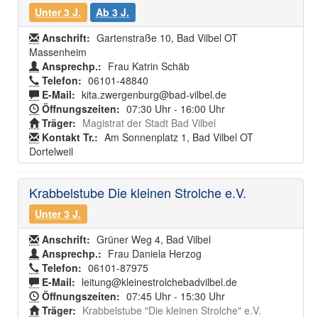
Unter 3 J.
Ab 3 J.
Anschrift:
Gartenstraße 10, Bad Vilbel OT
Massenheim
Ansprechp.:
Frau Katrin Schäb
Telefon:
06101-48840
E-Mail:
kita.zwergenburg@bad-vilbel.de
Öffnungszeiten:
07:30 Uhr - 16:00 Uhr
Träger:
Magistrat der Stadt Bad Vilbel
Kontakt Tr.:
Am Sonnenplatz 1, Bad Vilbel OT
Dortelweil
Krabbelstube Die kleinen Strolche e.V.
Unter 3 J.
Anschrift:
Grüner Weg 4, Bad Vilbel
Ansprechp.:
Frau Daniela Herzog
Telefon:
06101-87975
E-Mail:
leitung@kleinestrolchebadvilbel.de
Öffnungszeiten:
07:45 Uhr - 15:30 Uhr
Träger:
Krabbelstube "Die kleinen Strolche" e.V.