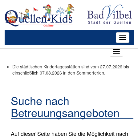
Toggle
navigati
T
o
g
Die städtischen Kindertagesstätten sind vom 27.07.2026 bis
g
einschließlich 07.08.2026 in den Sommerferien.
l
e
n
a
Suche nach
v
Betreuungsangeboten
i
g
a
t
i
Auf dieser Seite haben Sie die Möglichkeit nach