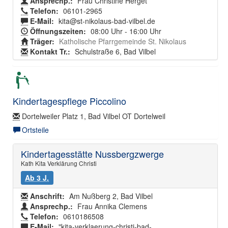
Ansprechp.:
Frau Christine Herget
Telefon:
06101-2965
E-Mail:
kita@st-nikolaus-bad-vilbel.de
Öffnungszeiten:
08:00 Uhr - 16:00 Uhr
Träger:
Katholische Pfarrgemeinde St. Nikolaus
Kontakt Tr.:
Schulstraße 6, Bad Vilbel
Kindertagespflege Piccolino
Dortelweiler Platz 1, Bad Vilbel OT Dortelweil
Ortsteile
Kindertagesstätte Nussbergzwerge
Kath Kita Verklärung Christi
Ab 3 J.
Anschrift:
Am Nußberg 2, Bad Vilbel
Ansprechp.:
Frau Annika Clemens
Telefon:
0610186508
E-Mail:
"kita-verklaerung-christi-bad-