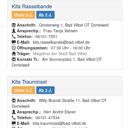
Kita Rasselbande
Unter 3 J.
Ab 3 J.
Anschrift:
Ginsterweg 1, Bad Vilbel OT Dortelweil
Ansprechp.:
Frau Tanja Vahsen
Telefon:
06101-7551
E-Mail:
kita.rasselbande@bad-vilbel.de
Öffnungszeiten:
07:30 Uhr - 16:00 Uhr
Träger:
Magistrat der Stadt Bad Vilbel
Kontakt Tr.:
Am Sonnenplatz 1, Bad Vilbel OT
Dortelweil
Kita Trauminsel
Unter 3 J.
Ab 3 J.
Anschrift:
Willy-Brandt-Straße 11, Bad Vilbel OT
Dortelweil
Ansprechp.:
Herr André Elsner
Telefon:
06101-47534
E-Mail:
kita.trauminsel@bad-vilbel.de