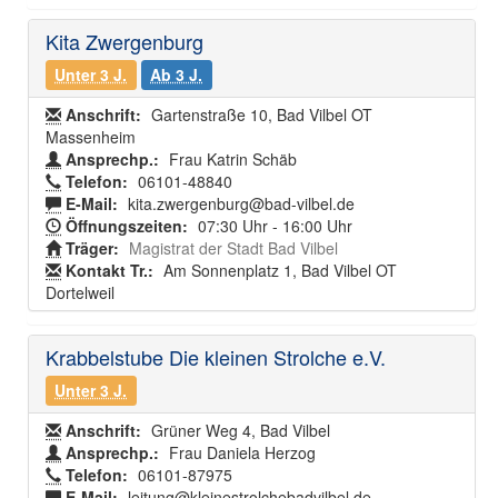
Kita Zwergenburg
Unter 3 J.
Ab 3 J.
Anschrift:
Gartenstraße 10, Bad Vilbel OT
Massenheim
Ansprechp.:
Frau Katrin Schäb
Telefon:
06101-48840
E-Mail:
kita.zwergenburg@bad-vilbel.de
Öffnungszeiten:
07:30 Uhr - 16:00 Uhr
Träger:
Magistrat der Stadt Bad Vilbel
Kontakt Tr.:
Am Sonnenplatz 1, Bad Vilbel OT
Dortelweil
Krabbelstube Die kleinen Strolche e.V.
Unter 3 J.
Anschrift:
Grüner Weg 4, Bad Vilbel
Ansprechp.:
Frau Daniela Herzog
Telefon:
06101-87975
E-Mail:
leitung@kleinestrolchebadvilbel.de