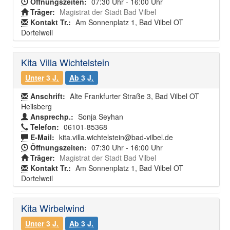
Öffnungszeiten:
07:30 Uhr - 16:00 Uhr
Träger:
Magistrat der Stadt Bad Vilbel
Kontakt Tr.:
Am Sonnenplatz 1, Bad Vilbel OT
Dortelweil
Kita Villa Wichtelstein
Unter 3 J.
Ab 3 J.
Anschrift:
Alte Frankfurter Straße 3, Bad Vilbel OT
Heilsberg
Ansprechp.:
Sonja Seyhan
Telefon:
06101-85368
E-Mail:
kita.villa.wichtelstein@bad-vilbel.de
Öffnungszeiten:
07:30 Uhr - 16:00 Uhr
Träger:
Magistrat der Stadt Bad Vilbel
Kontakt Tr.:
Am Sonnenplatz 1, Bad Vilbel OT
Dortelweil
Kita Wirbelwind
Unter 3 J.
Ab 3 J.