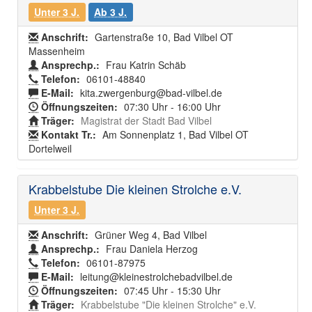
Unter 3 J.
Ab 3 J.
Anschrift:
Gartenstraße 10, Bad Vilbel OT
Massenheim
Ansprechp.:
Frau Katrin Schäb
Telefon:
06101-48840
E-Mail:
kita.zwergenburg@bad-vilbel.de
Öffnungszeiten:
07:30 Uhr - 16:00 Uhr
Träger:
Magistrat der Stadt Bad Vilbel
Kontakt Tr.:
Am Sonnenplatz 1, Bad Vilbel OT
Dortelweil
Krabbelstube Die kleinen Strolche e.V.
Unter 3 J.
Anschrift:
Grüner Weg 4, Bad Vilbel
Ansprechp.:
Frau Daniela Herzog
Telefon:
06101-87975
E-Mail:
leitung@kleinestrolchebadvilbel.de
Öffnungszeiten:
07:45 Uhr - 15:30 Uhr
Träger:
Krabbelstube "Die kleinen Strolche" e.V.