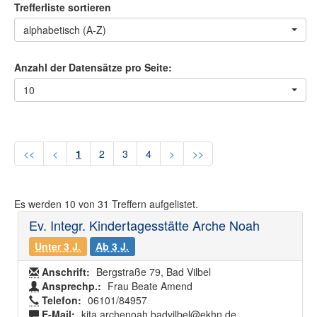
Trefferliste sortieren
alphabetisch (A-Z)
Anzahl der Datensätze pro Seite:
10
<<
<
1
2
3
4
>
>>
Es werden
10
von
31
Treffern aufgelistet.
Ev. Integr. Kindertagesstätte Arche Noah
Unter 3 J.
Ab 3 J.
Anschrift:
Bergstraße 79, Bad Vilbel
Ansprechp.:
Frau Beate Amend
Telefon:
06101/84957
E-Mail:
kita.archenoah.badvilbel@ekhn.de