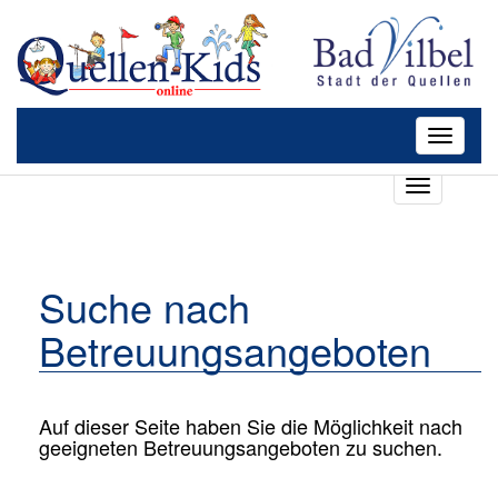
Toggle
navigatio
T
o
g
g
l
Suche nach
e
n
Betreuungsangeboten
a
v
i
g
Auf dieser Seite haben Sie die Möglichkeit nach
a
geeigneten Betreuungsangeboten zu suchen.
t
i