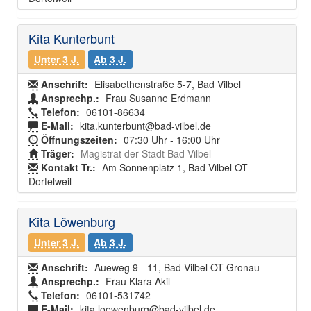
Kita Kunterbunt
Unter 3 J.
Ab 3 J.
Anschrift:
Elisabethenstraße 5-7, Bad Vilbel
Ansprechp.:
Frau Susanne Erdmann
Telefon:
06101-86634
E-Mail:
kita.kunterbunt@bad-vilbel.de
Öffnungszeiten:
07:30 Uhr - 16:00 Uhr
Träger:
Magistrat der Stadt Bad Vilbel
Kontakt Tr.:
Am Sonnenplatz 1, Bad Vilbel OT
Dortelweil
Kita Löwenburg
Unter 3 J.
Ab 3 J.
Anschrift:
Aueweg 9 - 11, Bad Vilbel OT Gronau
Ansprechp.:
Frau Klara Akil
Telefon:
06101-531742
E-Mail:
kita.loewenburg@bad-vilbel.de