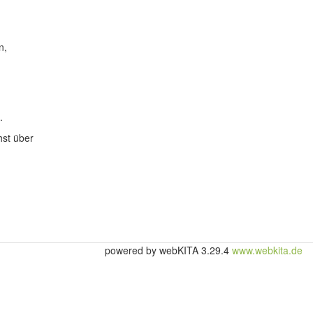
n,
.
hst über
powered by webKITA 3.29.4
www.webkita.de