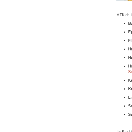
MTKids i
B
E
F
H
H
H
Sc
K
Kr
L
S
S
Ihr Kind 