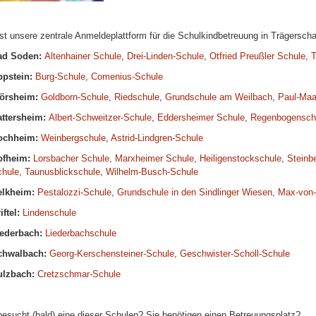
st unsere zentrale Anmeldeplattform für die Schulkindbetreuung in Trägersch
ad Soden:
Altenhainer Schule
,
Drei-Linden-Schule
,
Otfried Preußler Schule
,
T
ppstein:
Burg-Schule
,
Comenius-Schule
lörsheim:
Goldborn-Schule
,
Riedschule
,
Grundschule am Weilbach
,
Paul-Maa
attersheim:
Albert-Schweitzer-Schule
,
Eddersheimer Schule
,
Regenbogensch
ochheim:
Weinbergschule
,
Astrid-Lindgren-Schule
ofheim:
Lorsbacher Schule
,
Marxheimer Schule
,
Heiligenstockschule
,
Steinb
hule
,
Taunusblickschule
,
Wilhelm-Busch-Schule
elkheim:
Pestalozzi-Schule
,
Grundschule in den Sindlinger Wiesen
,
Max-von-
iftel:
Lindenschule
iederbach:
Liederbachschule
chwalbach:
Georg-Kerschensteiner-Schule
,
Geschwister-Scholl-Schule
ulzbach:
Cretzschmar-Schule
besucht (bald) eine dieser Schulen? Sie benötigen einen Betreuungsplatz?